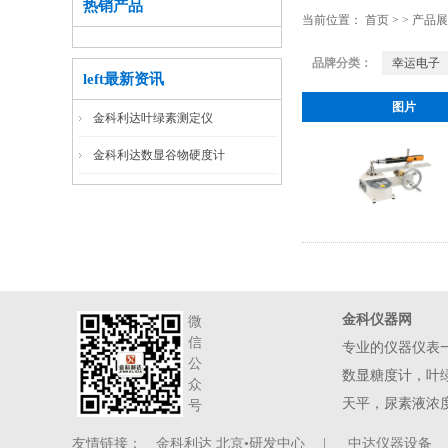
热销产品
当前位置：
首页
>
>
产品展
品牌分类：
幸运电子
left最新资讯
图片
金科利达叶绿素测定仪
金科利达数显谷物硬度计
金科仪器网
微
信
专业的仪器仪表
公
数显糖度计，叶
众
天平，尿素液浓
号
友情链接：
金科利达 北京•研发中心
|
中达仪器设备