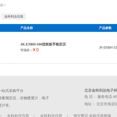
示
>
金科利达仪器
产品名称
产品参数
JK-ENBH-100扭矩扳手检定仪
JK-ENBH
¥ 0
市场价：
北京金科利达电子科
一站式采购平台
电 话： 服务电话:400-
绿素测定仪，谷物硬度计，电子
地址： 北京市海淀区中
度计等。
|
金科科仪仪器
|
金科利达仪器
|
淘宝网店:金科仪器商城