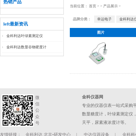
热销产品
当前位置：
首页
>
>
产品展示
>
品牌分类：
幸运电子
金科利达
left最新资讯
图片
金科利达叶绿素测定仪
金科利达数显谷物硬度计
金科仪器网
微
信
专业的仪器仪表一站式采购
公
数显糖度计，叶绿素测定仪
众
天平，尿素液浓度计等。
号
友情链接：
金科利达 北京•研发中心
|
中达仪器设备
|
金科科