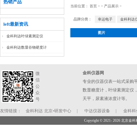
热销产品
当前位置：
首页
>
>
产品展示
>
品牌分类：
幸运电子
金科利达
left最新资讯
图片
金科利达叶绿素测定仪
金科利达数显谷物硬度计
金科仪器网
微
信
专业的仪器仪表一站式采购
公
数显糖度计，叶绿素测定仪
众
天平，尿素液浓度计等。
号
友情链接：
金科利达 北京•研发中心
|
中达仪器设备
|
金科科
Copyright © 2021- 2